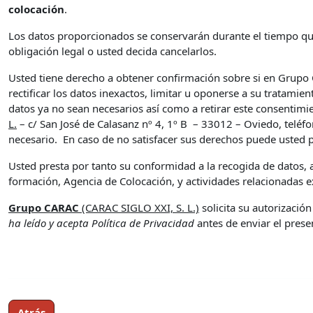
colocación
.
Los datos proporcionados se conservarán durante el tiempo que 
obligación legal o usted decida cancelarlos.
Usted tiene derecho a obtener confirmación sobre si en Grupo 
rectificar los datos inexactos, limitar u oponerse a su tratamie
datos ya no sean necesarios así como a retirar este consentimi
L.
– c/ San José de Calasanz nº 4, 1º B – 33012 – Oviedo, telé
necesario. En caso de no satisfacer sus derechos puede usted 
Usted presta por tanto su conformidad a la recogida de datos, a
formación, Agencia de Colocación, y actividades relacionadas ex
Grupo CARAC
(CARAC SIGLO XXI, S. L.)
solicita su autorizació
ha leído y acepta Política de Privacidad
antes de enviar el prese
Atrás