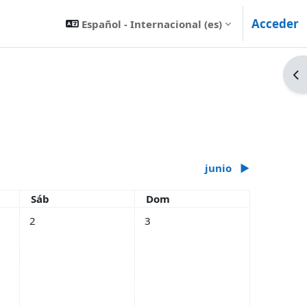
Acceder
Español - Internacional ‎(es)‎
Ab
junio
▶︎
Sábado
Domingo
Sáb
Dom
s, 1 mayo
Sin eventos, sábado, 2 mayo
Sin eventos, domingo, 3 mayo
2
3