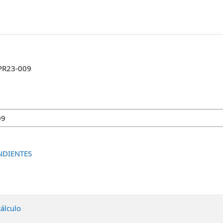
o
PR23-009
NDIENTES
álculo