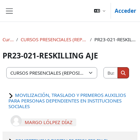
Salta al contenido principal
Acceder
Panel lateral
Cursos
CURSOS PRESENCIALES (REPOSITORIOS)
PR23-021-RESKILLING AJE
PR23-021-RESKILLING AJE
Buscar cu
Categorías
Buscar
MOVILIZACIÓN, TRASLADO Y PRIMEROS AUXILIOS
PARA PERSONAS DEPENDIENTES EN INSTITUCIONES
SOCIALES
MARGO LÓLPEZ DÍAZ