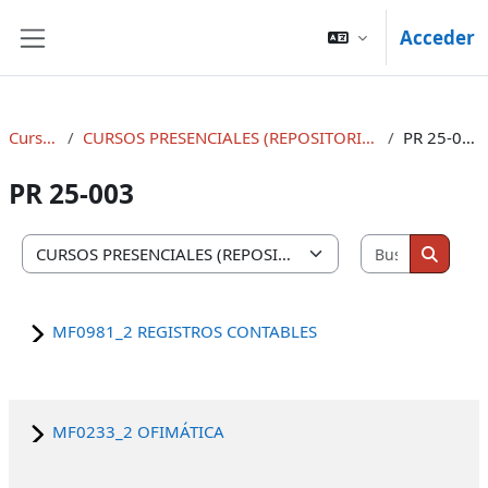
Salta al contenido principal
Acceder
Panel lateral
Cursos
CURSOS PRESENCIALES (REPOSITORIOS)
PR 25-003
PR 25-003
Buscar cu
Categorías
Buscar
MF0981_2 REGISTROS CONTABLES
MF0233_2 OFIMÁTICA