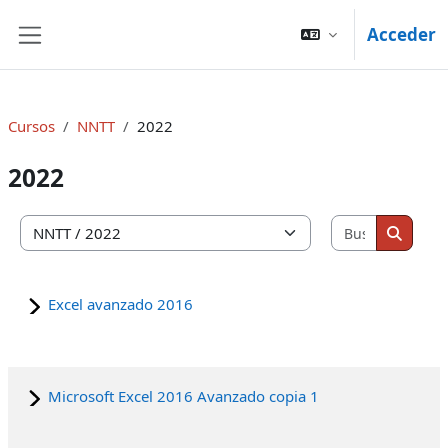
Salta al contenido principal
Acceder
Panel lateral
Cursos
NNTT
2022
2022
Buscar cu
Categorías
Buscar
Excel avanzado 2016
Microsoft Excel 2016 Avanzado copia 1