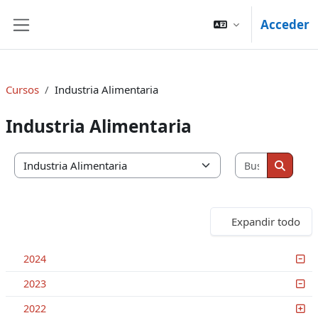
Salta al contenido principal
Acceder
Panel lateral
Cursos
Industria Alimentaria
Industria Alimentaria
Buscar cu
Categorías
Buscar
Expandir todo
2024
2023
2022