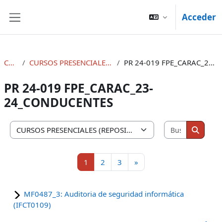
Salta al contenido principal
Acceder
Panel lateral
Cursos
CURSOS PRESENCIALES (REPOSITORIOS)
PR 24-019 FPE_CARAC_23-24_CONDUCENTES
PR 24-019 FPE_CARAC_23-
24_CONDUCENTES
Buscar cu
Categorías
Buscar
Página 1
Página 2
Página 3
Siguiente página
1
2
3
»
MF0487_3: Auditoria de seguridad informática
(IFCT0109)