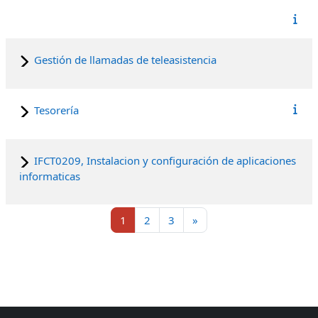
Gestión de llamadas de teleasistencia
Tesorería
IFCT0209, Instalacion y configuración de aplicaciones
informaticas
Página 1
Página 2
Página 3
Siguiente página
1
2
3
»